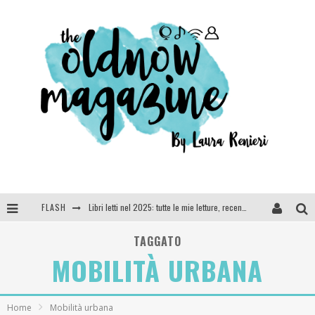
FLASH
Libri letti nel 2025: tutte le mie letture, recensioni e giudizi
Cosa vediamo questa sera? Te lo dico io: film e serie TV visti nel 2025
TAGGATO
MOBILITÀ URBANA
SEE YOU AT 5 | Chanel
Anya Taylor-Joy, Jisoo e Willow Smith protagoniste della nuova campagna Dior Addict
Home
Mobilità urbana