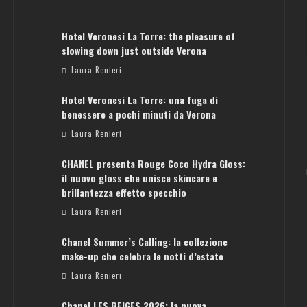
Hotel Veronesi La Torre: the pleasure of
slowing down just outside Verona
Laura Renieri
Hotel Veronesi La Torre: una fuga di
benessere a pochi minuti da Verona
Laura Renieri
CHANEL presenta Rouge Coco Hydra Gloss:
il nuovo gloss che unisce skincare e
brillantezza effetto specchio
Laura Renieri
Chanel Summer’s Calling: la collezione
make-up che celebra le notti d’estate
Laura Renieri
Chanel LES BEIGES 2026: la nuova