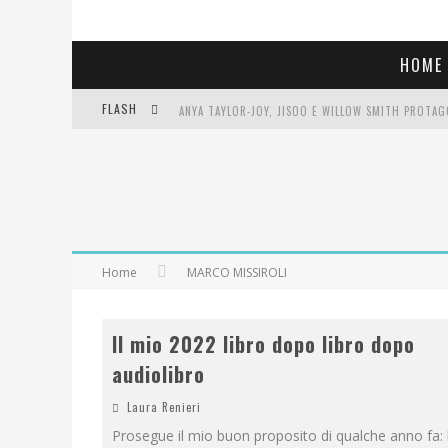
HOME
FLASH
LIBRI LETTI NEL 2025: TUTTE LE MIE LETTURE, RE
COSA VEDIAMO QUESTA SERA? TE LO DICO IO: FILM 
SEE YOU AT 5 | CHANEL
Home
MARCO MISSIROLI
Il mio 2022 libro dopo libro dopo
audiolibro
Laura Renieri
Prosegue il mio buon proposito di qualche anno fa: