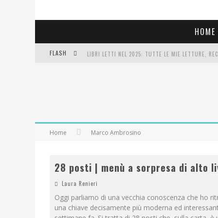
HOME
FLASH
LIBRI LETTI NEL 2025: TUTTE LE MIE LETTURE, RE
COSA VEDIAMO QUESTA SERA? TE LO DICO IO: FILM 
SEE YOU AT 5 | CHANEL
Home
Marco Ambrosino
28 posti | menù a sorpresa di alto li
Laura Renieri
Oggi parliamo di una vecchia conoscenza che ho rit
una chiave decisamente più moderna ed interessan
settimane fa. Si tratta di 28 posti che, sulla carta, è 