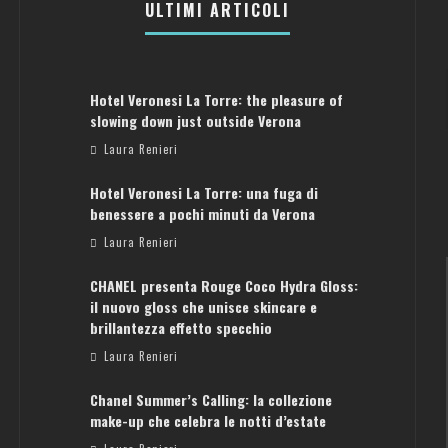
ULTIMI ARTICOLI
Hotel Veronesi La Torre: the pleasure of
slowing down just outside Verona
Laura Renieri
Hotel Veronesi La Torre: una fuga di
benessere a pochi minuti da Verona
Laura Renieri
CHANEL presenta Rouge Coco Hydra Gloss:
il nuovo gloss che unisce skincare e
brillantezza effetto specchio
Laura Renieri
Chanel Summer’s Calling: la collezione
ATENE: GUIDA PER IL WEEKEND PERFETTO
make-up che celebra le notti d’estate
Laura Renieri