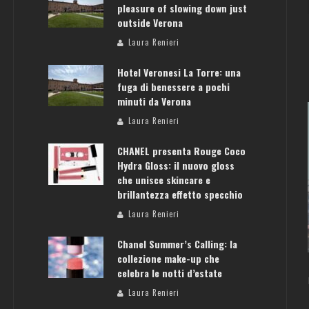
pleasure of slowing down just
outside Verona
Laura Renieri
Hotel Veronesi La Torre: una
fuga di benessere a pochi
minuti da Verona
Laura Renieri
CHANEL presenta Rouge Coco
Hydra Gloss: il nuovo gloss
che unisce skincare e
brillantezza effetto specchio
ATENE: GUIDA PER IL WEEKEND PERFETTO
Laura Renieri
Laura Renieri
Chanel Summer’s Calling: la
collezione make-up che
celebra le notti d’estate
Laura Renieri