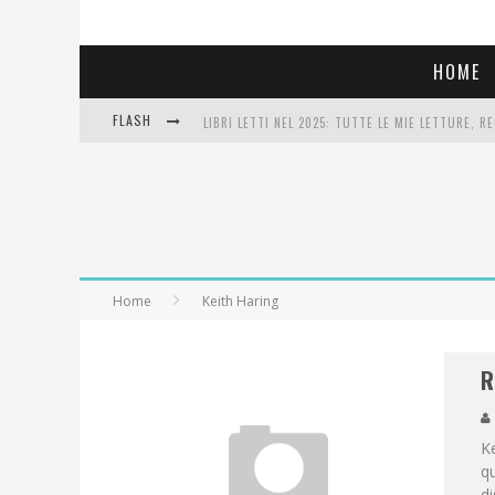
HOME
FLASH
LIBRI LETTI NEL 2025: TUTTE LE MIE LETTURE, RE
COSA VEDIAMO QUESTA SERA? TE LO DICO IO: FILM
SEE YOU AT 5 | CHANEL
Home
Keith Haring
R
Ke
qu
di