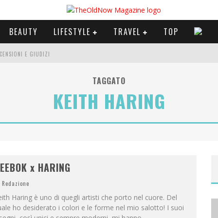
BEAUTY
LIFESTYLE
TRAVEL
TOP
CENSIONI E GIUDIZI
 E SERIE TV VISTI NEL 2025
TAGGATO
KEITH HARING
A
NYA TAYLOR-JOY, JISOO E WILLOW SMITH PROTAGONISTE DELLA NUOVA CAMPAGNA DIOR ADDICT
EEBOK x HARING
Redazione
ith Haring è uno di quegli artisti che porto nel cuore. Del
ale ho desiderato i colori e le forme nel mio salotto! I suoi
segni, così unici e sempre moderni, mi hanno