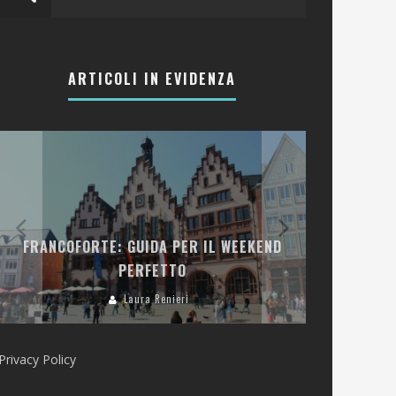
ARTICOLI IN EVIDENZA
LA COLLINA
FRANCOFORTE: GUIDA PER IL WEEKEND
E RISTOR
PERFETTO
Laura Renieri
Privacy Policy