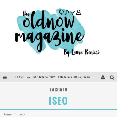
FLASH
Libri letti nel 2025: tutte le mie letture, recensioni e giudizi
Cosa vediamo questa sera? Te lo dico io: film e serie TV visti nel 2025
TAGGATO
ISEO
SEE YOU AT 5 | Chanel
Anya Taylor-Joy, Jisoo e Willow Smith protagoniste della nuova campagna Dior Addict
Home
Iseo