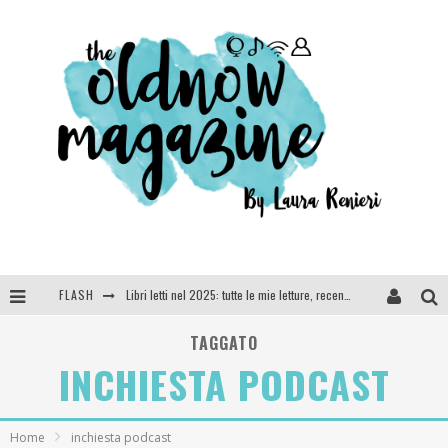
FLASH
Libri letti nel 2025: tutte le mie letture, recensioni e giudizi
Cosa vediamo questa sera? Te lo dico io: film e serie TV visti nel 2025
TAGGATO
INCHIESTA PODCAST
SEE YOU AT 5 | Chanel
Anya Taylor-Joy, Jisoo e Willow Smith protagoniste della nuova campagna Dior Addict
Home
inchiesta podcast