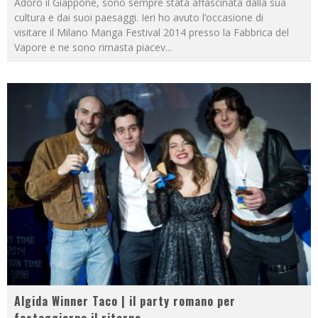
Adoro il Giappone, sono sempre stata affascinata dalla sua
cultura e dai suoi paesaggi. Ieri ho avuto l’occasione di
visitare il Milano Manga Festival 2014 presso la Fabbrica del
Vapore e ne sono rimasta piacev
...
Algida Winner Taco | il party romano per
festeggiarne il ritorno