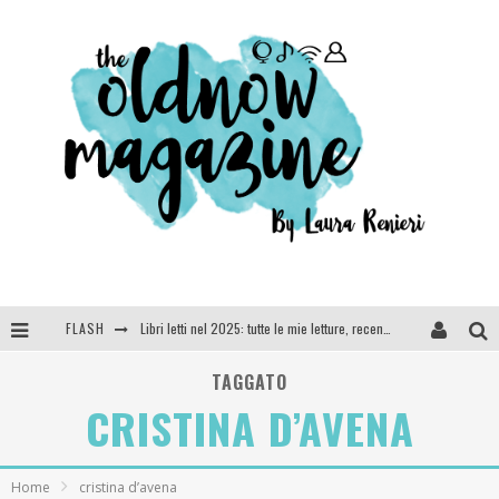
Libri letti nel 2025: tutte le mie letture, recensioni e giudizi
FLASH
Cosa vediamo questa sera? Te lo dico io: film e serie TV visti nel 2025
TAGGATO
SEE YOU AT 5 | Chanel
CRISTINA D’AVENA
Anya Taylor-Joy, Jisoo e Willow Smith protagoniste della nuova campagna Dior Addict
Home
cristina d’avena