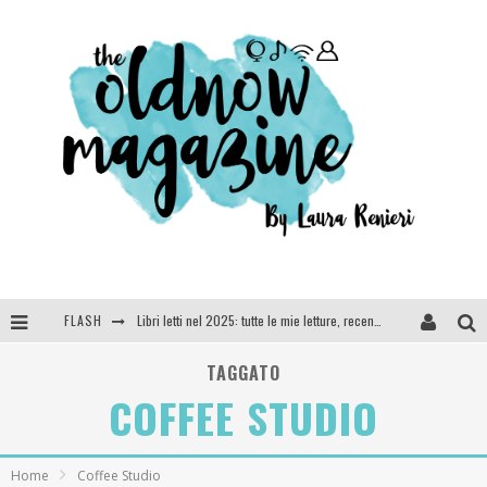
FLASH
Libri letti nel 2025: tutte le mie letture, recensioni e giudizi
Cosa vediamo questa sera? Te lo dico io: film e serie TV visti nel 2025
TAGGATO
COFFEE STUDIO
SEE YOU AT 5 | Chanel
Anya Taylor-Joy, Jisoo e Willow Smith protagoniste della nuova campagna Dior Addict
Home
Coffee Studio