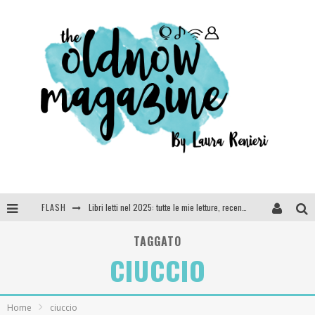
FLASH
Libri letti nel 2025: tutte le mie letture, recensioni e giudizi
Cosa vediamo questa sera? Te lo dico io: film e serie TV visti nel 2025
TAGGATO
CIUCCIO
SEE YOU AT 5 | Chanel
Anya Taylor-Joy, Jisoo e Willow Smith protagoniste della nuova campagna Dior Addict
Home
ciuccio