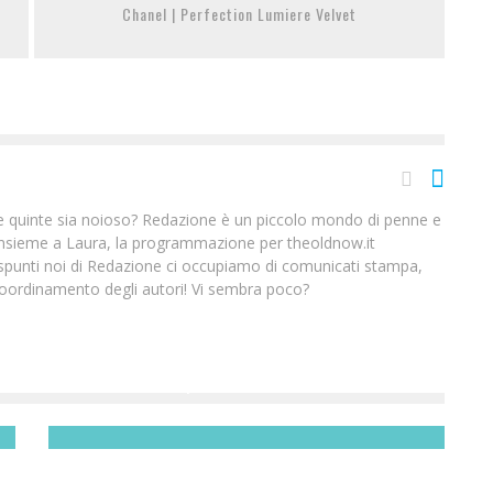
Chanel | Perfection Lumiere Velvet
 le quinte sia noioso? Redazione è un piccolo mondo di penne e
insieme a Laura, la programmazione per theoldnow.it
i spunti noi di Redazione ci occupiamo di comunicati stampa,
oordinamento degli autori! Vi sembra poco?
YVES ROCHER | LA SKIN CARE PERSONALIZZATA
Redazione