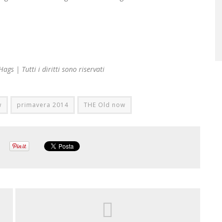
ags | Tutti i diritti sono riservati
w
primavera 2014
THE Old now