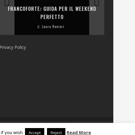
LA COLLINA
FRANCOFORTE: GUIDA PER IL WEEKEND
E RISTOR
PERFETTO
Laura Renieri
Privacy Policy
if you wish.
Read More
Accept
Reject