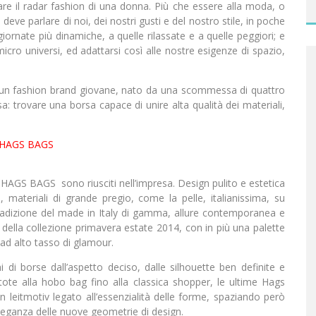
are il radar fashion di una donna. Più che essere alla moda, o
e
deve parlare di noi, dei nostri gusti e del nostro stile, in poche
giornate più dinamiche, a quelle rilassate e a quelle peggiori; e
icro universi, ed adattarsi così alle nostre esigenze di spazio,
 un fashion brand giovane, nato da una scommessa di quattro
: trovare una borsa capace di unire alta qualità dei materiali,
HAGS BAGS sono riusciti nell’impresa. Design pulito e estetica
materiali di grande pregio, come la pelle, italianissima, su
tradizione del made in Italy di gamma, allure contemporanea e
ella collezione primavera estate 2014, con in più una palette
 ad alto tasso di glamour.
di borse dall’aspetto deciso, dalle silhouette ben definite e
tote alla hobo bag fino alla classica shopper, le ultime Hags
n leitmotiv legato all’essenzialità delle forme, spaziando però
eleganza delle nuove geometrie di design.