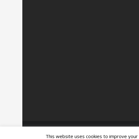
Credits:
Laura Renieri | Il Digital
This website uses cookies to improve your e