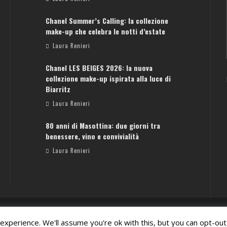
Chanel Summer’s Calling: la collezione
ATENE: GUIDA PER IL WEEKEND PERFETTO
make-up che celebra le notti d’estate
Laura Renieri
Laura Renieri
Chanel LES BEIGES 2026: la nuova
collezione make-up ispirata alla luce di
Biarritz
Laura Renieri
80 anni di Masottina: due giorni tra
benessere, vino e convivialità
Laura Renieri
xperience. We'll assume you're ok with this, but you can opt-out 