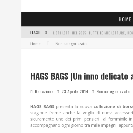
HOME
FLASH
LIBRI LETTI NEL 2025: TUTTE LE MIE LETTURE, RE
Home
Non categorizzato
COSA VEDIAMO QUESTA SERA? TE LO DICO IO: FILM 
SEE YOU AT 5 | CHANEL
HAGS BAGS |Un inno delicato 
Redazione
23 Aprile 2014
Non categorizzato
HAGS BAGS
presenta la nuova
collezione di bor
stagione freme anche la voglia di nuovi accessor
sicuramente uno dei primi pensieri al femminile in f
accompagnano ogni giorno tra mille impegni, appunt