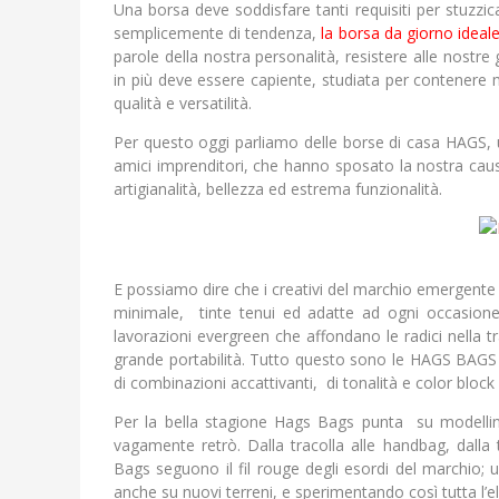
Una borsa deve soddisfare tanti requisiti per stuzzic
semplicemente di tendenza,
la borsa da giorno ideal
parole della nostra personalità, resistere alle nostre 
in più deve essere capiente, studiata per contenere m
qualità e versatilità.
Per questo oggi parliamo delle borse di casa HAGS,
amici imprenditori, che hanno sposato la nostra causa
artigianalità, bellezza ed estrema funzionalità.
E possiamo dire che i creativi del marchio emergente 
minimale, tinte tenui ed adatte ad ogni occasione, 
lavorazioni evergreen che affondano le radici nella 
grande portabilità. Tutto questo sono le HAGS BAGS d
di combinazioni accattivanti, di tonalità e color block
Per la bella stagione Hags Bags punta su modellini 
vagamente retrò. Dalla tracolla alle handbag, dalla 
Bags seguono il fil rouge degli esordi del marchio; u
anche su nuovi terreni, e sperimentando così tutta l’