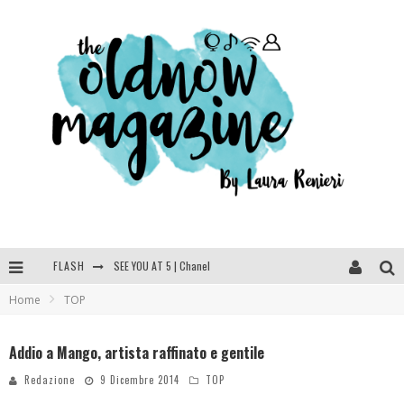
FLASH
SEE YOU AT 5 | Chanel
Home
TOP
Anya Taylor-Joy, Jisoo e Willow Smith protagoniste della nuova campagna Dior Addict
Libri letti nel 2025: tutte le mie letture, recensioni e giudizi
Addio a Mango, artista raffinato e gentile
Cosa vediamo questa sera? Te lo dico io: film e serie TV visti nel 2025
Redazione
9 Dicembre 2014
TOP