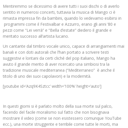
Mentiremmo se dicessimo di avere tutti i suoi dischi o di averlo
sentito in numerosi concerti, tuttavia la musica di Mango ci è
rimasta impressa fin da bambini, quando lo vedevamo esibirsi in
programmi come il Festivalbar e Azzurro, erano gli anni ’80 e
pezzi come “Lei verrà” e “Bella d’estate” diedero il grande e
meritato successo all’artista lucano.
Un cantante dal timbro vocale unico, capace di arrangiamenti mai
banali e con doti autorali che l’han portato a scrivere testi
suggestivi e lontani da certi cliché del pop italiano, Mango ha
avuto il grande merito di aver ricercato una simbiosi tra la
tradizione musicale mediterranea (“Mediterraneo” è anche il
titolo di uno dei suoi capolavori) e la modernità.
[youtube id=’Azq9K4Sztcc’ width=’100%’ height=’auto’]
In questi giorni si è parlato molto della sua morte sul palco,
facendo del facile moralismo sul fatto che non bisognava
mostrare il video (come se non esistessero comunque YouTube
ecc.), una morte struggente e terribile come tutte le morti, ma