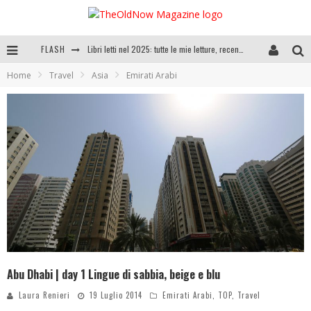
FLASH
Cosa vediamo questa sera? Te lo dico io: film e serie TV visti nel 2025
Home
Travel
Asia
Emirati Arabi
SEE YOU AT 5 | Chanel
Anya Taylor-Joy, Jisoo e Willow Smith protagoniste della nuova campagna Dior Addict
Libri letti nel 2025: tutte le mie letture, recensioni e giudizi
Abu Dhabi | day 1 Lingue di sabbia, beige e blu
Laura Renieri
19 Luglio 2014
Emirati Arabi
,
TOP
,
Travel