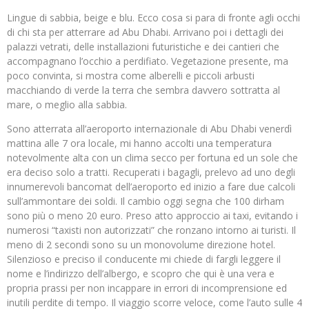
Lingue di sabbia, beige e blu. Ecco cosa si para di fronte agli occhi
di chi sta per atterrare ad Abu Dhabi. Arrivano poi i dettagli dei
palazzi vetrati, delle installazioni futuristiche e dei cantieri che
accompagnano l’occhio a perdifiato. Vegetazione presente, ma
poco convinta, si mostra come alberelli e piccoli arbusti
macchiando di verde la terra che sembra davvero sottratta al
mare, o meglio alla sabbia.
Sono atterrata all’aeroporto internazionale di Abu Dhabi venerdì
mattina alle 7 ora locale, mi hanno accolti una temperatura
notevolmente alta con un clima secco per fortuna ed un sole che
era deciso solo a tratti. Recuperati i bagagli, prelevo ad uno degli
innumerevoli bancomat dell’aeroporto ed inizio a fare due calcoli
sull’ammontare dei soldi. Il cambio oggi segna che 100 dirham
sono più o meno 20 euro. Preso atto approccio ai taxi, evitando i
numerosi “taxisti non autorizzati” che ronzano intorno ai turisti. Il
meno di 2 secondi sono su un monovolume direzione hotel.
Silenzioso e preciso il conducente mi chiede di fargli leggere il
nome e l’indirizzo dell’albergo, e scopro che qui è una vera e
propria prassi per non incappare in errori di incomprensione ed
inutili perdite di tempo. Il viaggio scorre veloce, come l’auto sulle 4