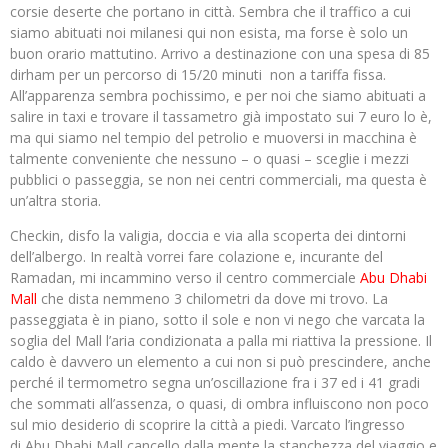
corsie deserte che portano in città. Sembra che il traffico a cui
siamo abituati noi milanesi qui non esista, ma forse è solo un
buon orario mattutino. Arrivo a destinazione con una spesa di 85
dirham per un percorso di 15/20 minuti non a tariffa fissa.
All’apparenza sembra pochissimo, e per noi che siamo abituati a
salire in taxi e trovare il tassametro già impostato sui 7 euro lo è,
ma qui siamo nel tempio del petrolio e muoversi in macchina è
talmente conveniente che nessuno – o quasi – sceglie i mezzi
pubblici o passeggia, se non nei centri commerciali, ma questa è
un’altra storia.
Checkin, disfo la valigia, doccia e via alla scoperta dei dintorni
dell’albergo. In realtà vorrei fare colazione e, incurante del
Ramadan, mi incammino verso il centro commerciale
Abu Dhabi
Mall
che dista nemmeno 3 chilometri da dove mi trovo. La
passeggiata è in piano, sotto il sole e non vi nego che varcata la
soglia del Mall l’aria condizionata a palla mi riattiva la pressione. Il
caldo è davvero un elemento a cui non si può prescindere, anche
perché il termometro segna un’oscillazione fra i 37 ed i 41 gradi
che sommati all’assenza, o quasi, di ombra influiscono non poco
sul mio desiderio di scoprire la città a piedi. Varcato l’ingresso
di Abu Dhabi Mall cancello dalla mente la stanchezza del viaggio e