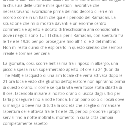
la chiusura delle ultime mille questioni lavorative che
necessitavano lavorazione prima del mio decollo di ieri e mi
ricordo come in un flash che qui è il periodo del Ramadan. La
situazione che mi si mostra davanti è un enorme centro
commerciale aperto e dotato di freschissima aria condizionata
dove i negozi sono TUTTI chiusi per il Ramadan, con apertura fra
le 19 e le 19.30 per poi proseguire fino all’ 1 o le 2 del mattino.
Non mi resta quindi che esplorarlo in questo silenzio che sembra
irreale e tornare per cena.
La giornata, così, scorre lentissima fra il riposo in albergo, una
piccola spesa in un supermercato aperto 24 ore su 24 (fuori da
The Mall) e l’acquisto di una sim locale che verrà attivata dopo le
21 ora locale visto che gli uffici dell’operatore non apriranno prima
di questo orario. E’ come se qui la vita vera fosse stata slitatta di
8 ore, facendola iniziare al nostro orario di uscita dagli uffici per
farla proseguire fino a notte fonda. E non parlo solo di locali dove
si mangia o beve ma di tutta la società che sceglie di rimandare
l’apertura delle attività fra le 18 e le 20, per poi proporre i propri
servizi fino a notte inoltrata, momento in cui la città cambia
completamente aspetto.