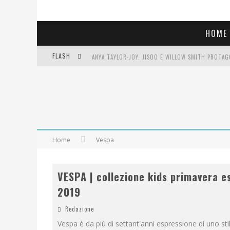
HOME
FLASH
LIBRI LETTI NEL 2025: TUTTE LE MIE LETTURE, RE
COSA VEDIAMO QUESTA SERA? TE LO DICO IO: FILM 
SEE YOU AT 5 | CHANEL
Home
Vespa
VESPA | collezione kids primavera e
2019
Redazione
Vespa è da più di settant'anni espressione di uno sti