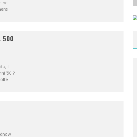
e nel
enti
t 500
a, il
ni ’50 ?
molte
oldnow