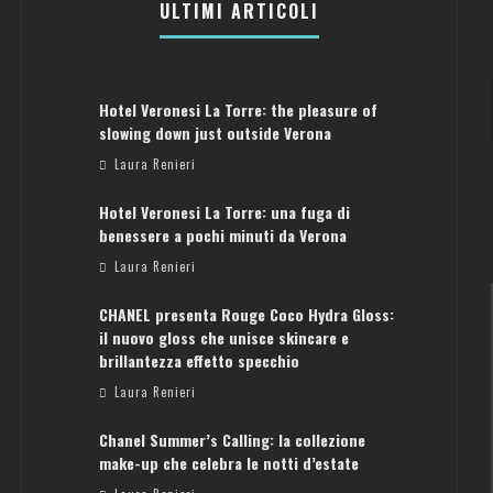
ULTIMI ARTICOLI
Hotel Veronesi La Torre: the pleasure of
slowing down just outside Verona
Laura Renieri
Hotel Veronesi La Torre: una fuga di
benessere a pochi minuti da Verona
Laura Renieri
CHANEL presenta Rouge Coco Hydra Gloss:
il nuovo gloss che unisce skincare e
brillantezza effetto specchio
Laura Renieri
Chanel Summer’s Calling: la collezione
ATENE: GUIDA PER IL WEEKEND PERFETTO
make-up che celebra le notti d’estate
Laura Renieri