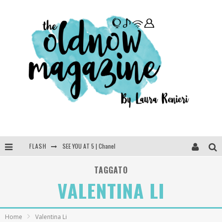
FLASH
SEE YOU AT 5 | Chanel
Anya Taylor-Joy, Jisoo e Willow Smith protagoniste della nuova campagna Dior Addict
TAGGATO
VALENTINA LI
Libri letti nel 2025: tutte le mie letture, recensioni e giudizi
Cosa vediamo questa sera? Te lo dico io: film e serie TV visti nel 2025
Home
Valentina Li