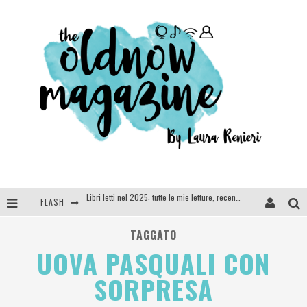
Libri letti nel 2025: tutte le mie letture, recensioni e giudizi
FLASH
Cosa vediamo questa sera? Te lo dico io: film e serie TV visti nel 2025
TAGGATO
SEE YOU AT 5 | Chanel
UOVA PASQUALI CON
Anya Taylor-Joy, Jisoo e Willow Smith protagoniste della nuova campagna Dior Addict
SORPRESA