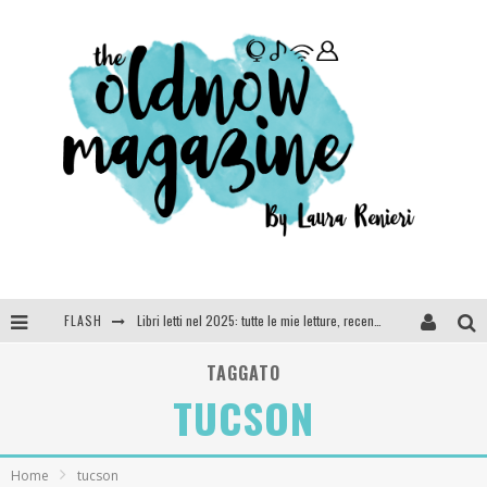
FLASH
Libri letti nel 2025: tutte le mie letture, recensioni e giudizi
Cosa vediamo questa sera? Te lo dico io: film e serie TV visti nel 2025
TAGGATO
TUCSON
SEE YOU AT 5 | Chanel
Anya Taylor-Joy, Jisoo e Willow Smith protagoniste della nuova campagna Dior Addict
Home
tucson