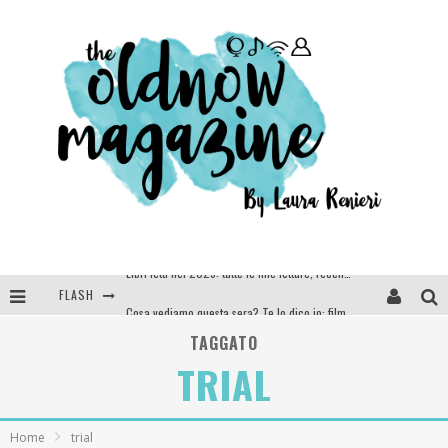
FLASH
Cosa vediamo questa sera? Te lo dico io: film e serie TV visti nel 2025
SEE YOU AT 5 | Chanel
TAGGATO
TRIAL
Anya Taylor-Joy, Jisoo e Willow Smith protagoniste della nuova campagna Dior Addict
Libri letti nel 2025: tutte le mie letture, recensioni e giudizi
Home
trial