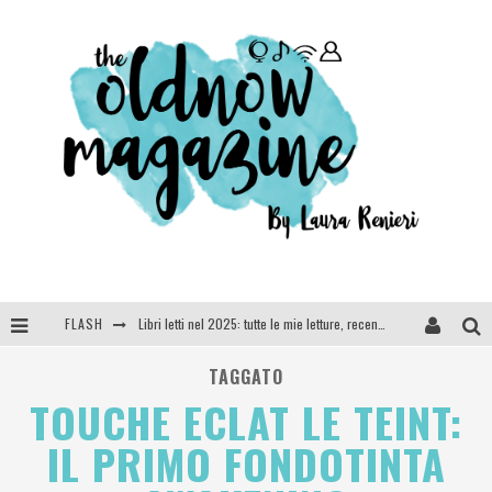
FLASH
Libri letti nel 2025: tutte le mie letture, recensioni e giudizi
Cosa vediamo questa sera? Te lo dico io: film e serie TV visti nel 2025
TAGGATO
TOUCHE ECLAT LE TEINT:
SEE YOU AT 5 | Chanel
IL PRIMO FONDOTINTA
Anya Taylor-Joy, Jisoo e Willow Smith protagoniste della nuova campagna Dior Addict