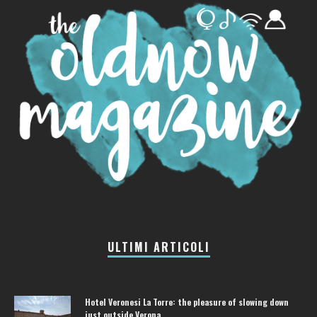
ULTIMI ARTICOLI
Hotel Veronesi La Torre: the pleasure of slowing down
just outside Verona