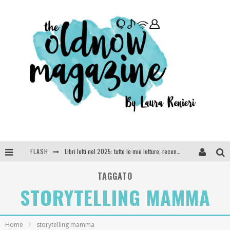
FLASH
Libri letti nel 2025: tutte le mie letture, recensioni e giudizi
Cosa vediamo questa sera? Te lo dico io: film e serie TV visti nel 2025
TAGGATO
STORYTELLING MAMMA
SEE YOU AT 5 | Chanel
Anya Taylor-Joy, Jisoo e Willow Smith protagoniste della nuova campagna Dior Addict
Home
storytelling mamma