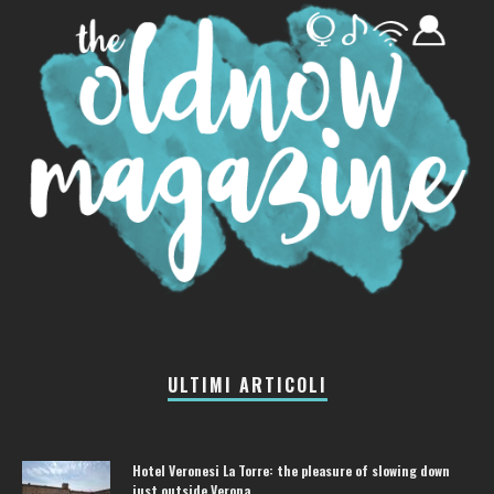
ULTIMI ARTICOLI
Hotel Veronesi La Torre: the pleasure of slowing down
just outside Verona