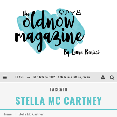
FLASH
Libri letti nel 2025: tutte le mie letture, recensioni e giudizi
Cosa vediamo questa sera? Te lo dico io: film e serie TV visti nel 2025
TAGGATO
STELLA MC CARTNEY
SEE YOU AT 5 | Chanel
Anya Taylor-Joy, Jisoo e Willow Smith protagoniste della nuova campagna Dior Addict
Home
Stella Mc Cartney