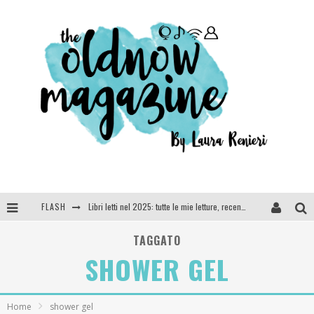
FLASH
Libri letti nel 2025: tutte le mie letture, recensioni e giudizi
Cosa vediamo questa sera? Te lo dico io: film e serie TV visti nel 2025
TAGGATO
SHOWER GEL
SEE YOU AT 5 | Chanel
Anya Taylor-Joy, Jisoo e Willow Smith protagoniste della nuova campagna Dior Addict
Home
shower gel