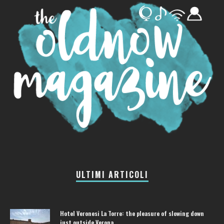
ULTIMI ARTICOLI
Hotel Veronesi La Torre: the pleasure of slowing down
just outside Verona