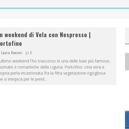
A
NYA TAYLOR-JOY, JISOO E WILLOW SMITH PROTAGONISTE DELLA NUOVA CAMPAGNA DIOR ADDICT
n weekend di Vela con Nespresso |
ortofino
Laura Renieri
3
ultimo weekend l'ho trascorso in una delle baie più famose,
nomate e romantiche della Liguria: Portofino. Una vera e
opria perla incastonata fra la fitta vegetazione rigogliosa
e si inerpica per le pend
...