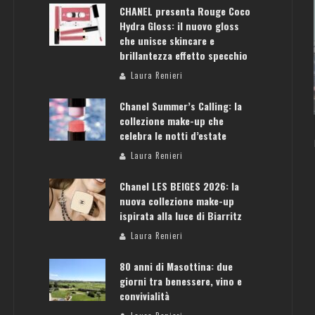
CHANEL presenta Rouge Coco
Hydra Gloss: il nuovo gloss
che unisce skincare e
brillantezza effetto specchio
ATENE: GUIDA PER IL WEEKEND PERFETTO
Laura Renieri
Laura Renieri
Chanel Summer’s Calling: la
collezione make-up che
celebra le notti d’estate
Laura Renieri
Chanel LES BEIGES 2026: la
nuova collezione make-up
ispirata alla luce di Biarritz
Laura Renieri
80 anni di Masottina: due
giorni tra benessere, vino e
convivialità