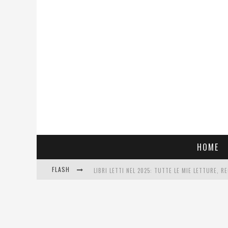
HOME
FLASH
LIBRI LETTI NEL 2025: TUTTE LE MIE LETTURE, RE
COSA VEDIAMO QUESTA SERA? TE LO DICO IO: FILM
SEE YOU AT 5 | CHANEL