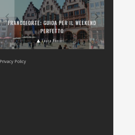
LA COLLINA
FRANCOFORTE: GUIDA PER IL WEEKEND
E RISTOR
PERFETTO
Laura Renieri
Privacy Policy