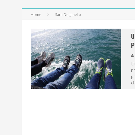
Home
Sara Deganello
U
P
L'
ri
pr
ch