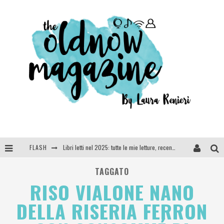
FLASH
Libri letti nel 2025: tutte le mie letture, recensioni e giudizi
Cosa vediamo questa sera? Te lo dico io: film e serie TV visti nel 2025
TAGGATO
RISO VIALONE NANO
SEE YOU AT 5 | Chanel
DELLA RISERIA FERRON
Anya Taylor-Joy, Jisoo e Willow Smith protagoniste della nuova campagna Dior Addict