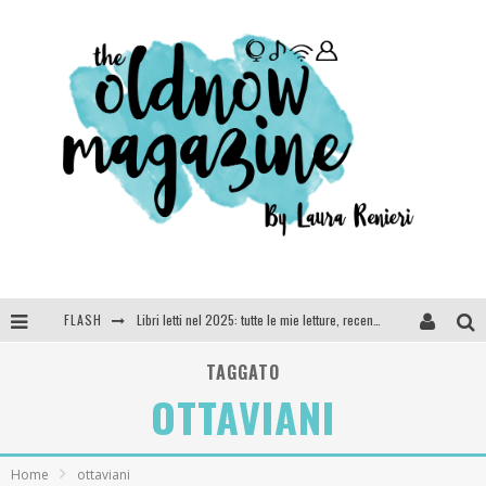
FLASH
Libri letti nel 2025: tutte le mie letture, recensioni e giudizi
Cosa vediamo questa sera? Te lo dico io: film e serie TV visti nel 2025
TAGGATO
OTTAVIANI
SEE YOU AT 5 | Chanel
Anya Taylor-Joy, Jisoo e Willow Smith protagoniste della nuova campagna Dior Addict
Home
ottaviani