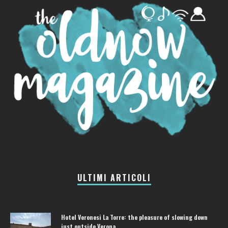
ULTIMI ARTICOLI
Hotel Veronesi La Torre: the pleasure of slowing down
just outside Verona