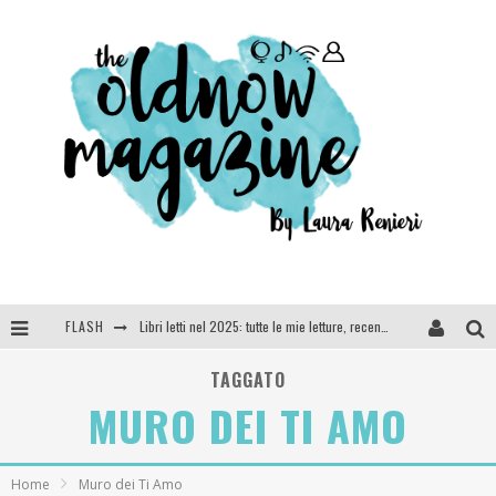
FLASH
Libri letti nel 2025: tutte le mie letture, recensioni e giudizi
Cosa vediamo questa sera? Te lo dico io: film e serie TV visti nel 2025
TAGGATO
MURO DEI TI AMO
SEE YOU AT 5 | Chanel
Anya Taylor-Joy, Jisoo e Willow Smith protagoniste della nuova campagna Dior Addict
Home
Muro dei Ti Amo