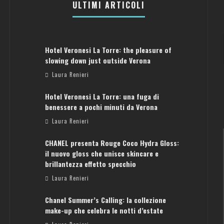
ULTIMI ARTICOLI
Hotel Veronesi La Torre: the pleasure of
slowing down just outside Verona
Laura Renieri
Hotel Veronesi La Torre: una fuga di
benessere a pochi minuti da Verona
Laura Renieri
CHANEL presenta Rouge Coco Hydra Gloss:
il nuovo gloss che unisce skincare e
brillantezza effetto specchio
Laura Renieri
Chanel Summer’s Calling: la collezione
ATENE: GUIDA PER IL WEEKEND PERFETTO
make-up che celebra le notti d’estate
Laura Renieri