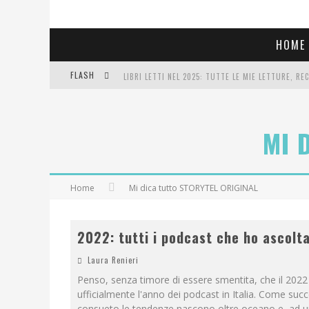
HOME
FLASH
LIBRI LETTI NEL 2025: TUTTE LE MIE LETTURE, RE
COSA VEDIAMO QUESTA SERA? TE LO DICO IO: FILM 
MI 
SEE YOU AT 5 | CHANEL
Home
Mi dica tutto STORYTEL ORIGINAL
2022: tutti i podcast che ho ascolta
Laura Renieri
Penso, senza timore di essere smentita, che il 2022
ufficialmente l'anno dei podcast in Italia. Come succ
consueto le tendenze nascono oltre oceano e, ad u