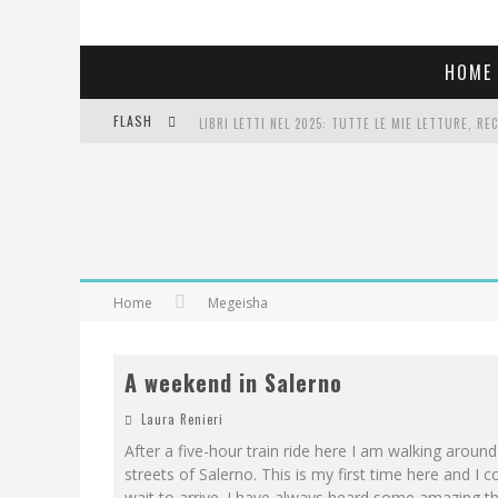
HOME
FLASH
LIBRI LETTI NEL 2025: TUTTE LE MIE LETTURE, RE
COSA VEDIAMO QUESTA SERA? TE LO DICO IO: FILM 
SEE YOU AT 5 | CHANEL
Home
Megeisha
A weekend in Salerno
Laura Renieri
After a five-hour train ride here I am walking around
streets of Salerno. This is my first time here and I c
wait to arrive. I have always heard some amazing t