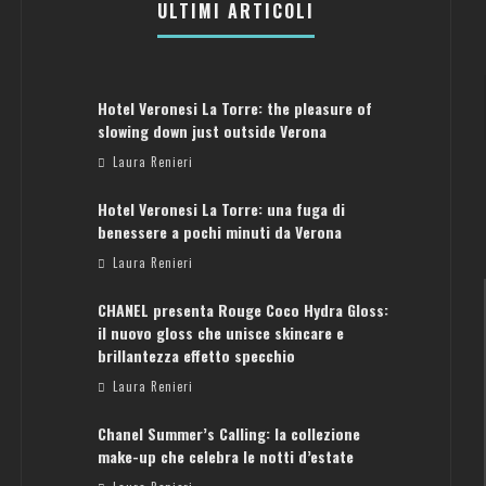
ULTIMI ARTICOLI
Hotel Veronesi La Torre: the pleasure of
slowing down just outside Verona
Laura Renieri
Hotel Veronesi La Torre: una fuga di
benessere a pochi minuti da Verona
Laura Renieri
CHANEL presenta Rouge Coco Hydra Gloss:
il nuovo gloss che unisce skincare e
brillantezza effetto specchio
Laura Renieri
Chanel Summer’s Calling: la collezione
ATENE: GUIDA PER IL WEEKEND PERFETTO
make-up che celebra le notti d’estate
Laura Renieri