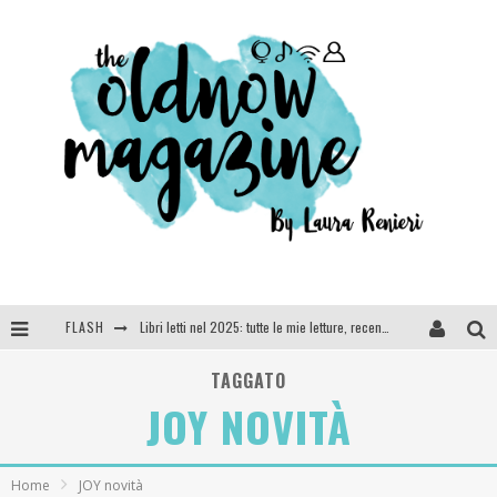
FLASH
Libri letti nel 2025: tutte le mie letture, recensioni e giudizi
Cosa vediamo questa sera? Te lo dico io: film e serie TV visti nel 2025
TAGGATO
JOY NOVITÀ
SEE YOU AT 5 | Chanel
Anya Taylor-Joy, Jisoo e Willow Smith protagoniste della nuova campagna Dior Addict
Home
JOY novità