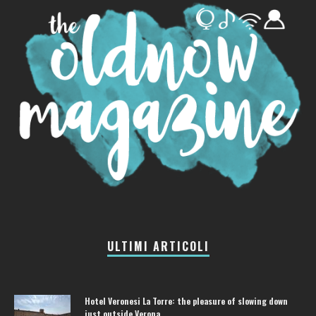
ULTIMI ARTICOLI
Hotel Veronesi La Torre: the pleasure of slowing down
just outside Verona