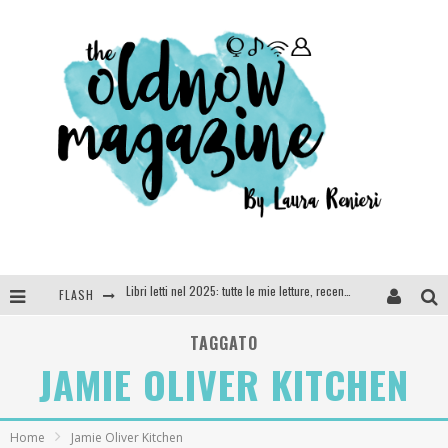
FLASH
Cosa vediamo questa sera? Te lo dico io: film e serie TV visti nel 2025
SEE YOU AT 5 | Chanel
TAGGATO
JAMIE OLIVER KITCHEN
Anya Taylor-Joy, Jisoo e Willow Smith protagoniste della nuova campagna Dior Addict
Libri letti nel 2025: tutte le mie letture, recensioni e giudizi
Home
Jamie Oliver Kitchen