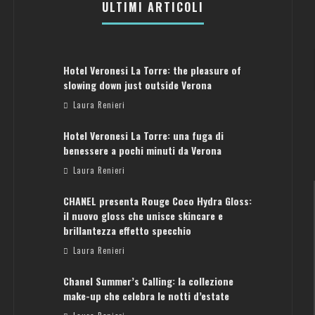
ULTIMI ARTICOLI
Hotel Veronesi La Torre: the pleasure of
slowing down just outside Verona
Laura Renieri
Hotel Veronesi La Torre: una fuga di
benessere a pochi minuti da Verona
Laura Renieri
CHANEL presenta Rouge Coco Hydra Gloss:
il nuovo gloss che unisce skincare e
brillantezza effetto specchio
Laura Renieri
Chanel Summer’s Calling: la collezione
ATENE: GUIDA PER IL WEEKEND PERFETTO
make-up che celebra le notti d’estate
Laura Renieri