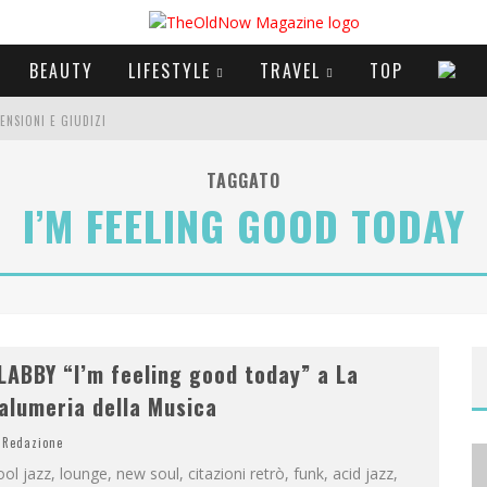
BEAUTY
LIFESTYLE
TRAVEL
TOP
CENSIONI E GIUDIZI
E SERIE TV VISTI NEL 2025
TAGGATO
I’M FEELING GOOD TODAY
A
NYA TAYLOR-JOY, JISOO E WILLOW SMITH PROTAGONISTE DELLA NUOVA CAMPAGNA DIOR ADDICT
LABBY “I’m feeling good today” a La
alumeria della Musica
Redazione
ol jazz, lounge, new soul, citazioni retrò, funk, acid jazz,