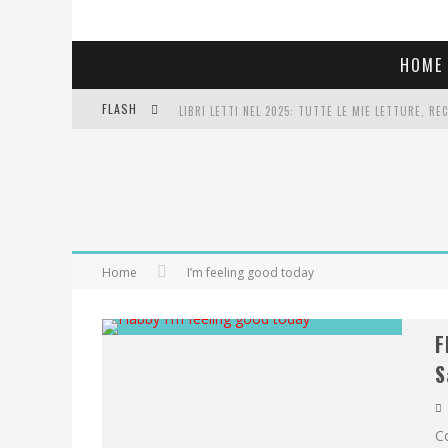
HOME
FLASH
LIBRI LETTI NEL 2025: TUTTE LE MIE LETTURE, RE
COSA VEDIAMO QUESTA SERA? TE LO DICO IO: FILM 
SEE YOU AT 5 | CHANEL
Home
I’m feeling good today
F
S
Co