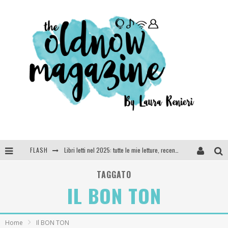
Libri letti nel 2025: tutte le mie letture, recensioni e giudizi
FLASH
Cosa vediamo questa sera? Te lo dico io: film e serie TV visti nel 2025
TAGGATO
SEE YOU AT 5 | Chanel
IL BON TON
Anya Taylor-Joy, Jisoo e Willow Smith protagoniste della nuova campagna Dior Addict
Home
Il BON TON