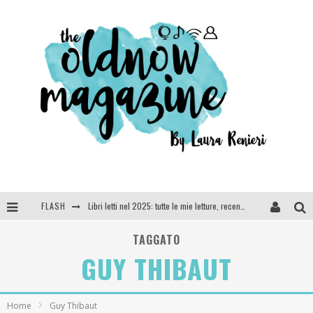
FLASH
Libri letti nel 2025: tutte le mie letture, recensioni e giudizi
Cosa vediamo questa sera? Te lo dico io: film e serie TV visti nel 2025
TAGGATO
GUY THIBAUT
SEE YOU AT 5 | Chanel
Anya Taylor-Joy, Jisoo e Willow Smith protagoniste della nuova campagna Dior Addict
Home
Guy Thibaut