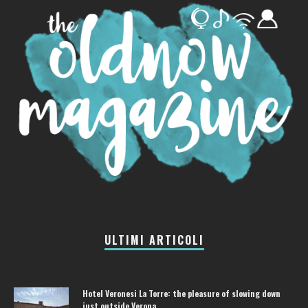
ULTIMI ARTICOLI
Hotel Veronesi La Torre: the pleasure of slowing down
just outside Verona