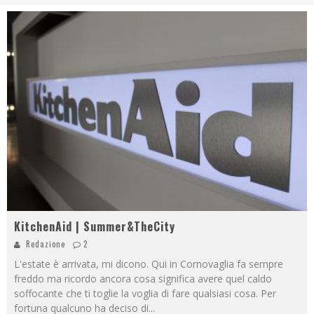
KitchenAid | Summer&TheCity
Redazione
2
L'estate è arrivata, mi dicono. Qui in Cornovaglia fa sempre
freddo ma ricordo ancora cosa significa avere quel caldo
soffocante che ti toglie la voglia di fare qualsiasi cosa. Per
fortuna qualcuno ha deciso di
...