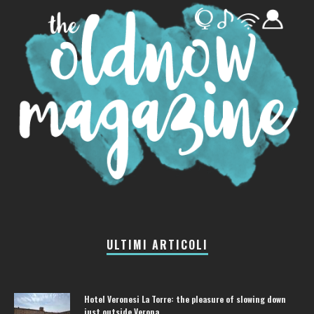
ULTIMI ARTICOLI
Hotel Veronesi La Torre: the pleasure of slowing down
just outside Verona