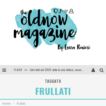
FLASH
Libri letti nel 2025: tutte le mie letture, recensioni e giudizi
Cosa vediamo questa sera? Te lo dico io: film e serie TV visti nel 2025
TAGGATO
FRULLATI
SEE YOU AT 5 | Chanel
Anya Taylor-Joy, Jisoo e Willow Smith protagoniste della nuova campagna Dior Addict
Home
frullati