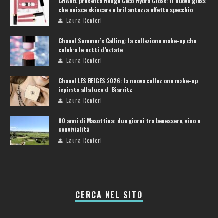
CHANEL presenta Rouge Coco Hydra Gloss: il nuovo gloss
che unisce skincare e brillantezza effetto specchio
Laura Renieri
Chanel Summer’s Calling: la collezione make-up che
celebra le notti d’estate
Laura Renieri
Chanel LES BEIGES 2026: la nuova collezione make-up
ispirata alla luce di Biarritz
Laura Renieri
80 anni di Masottina: due giorni tra benessere, vino e
convivialità
Laura Renieri
CERCA NEL SITO