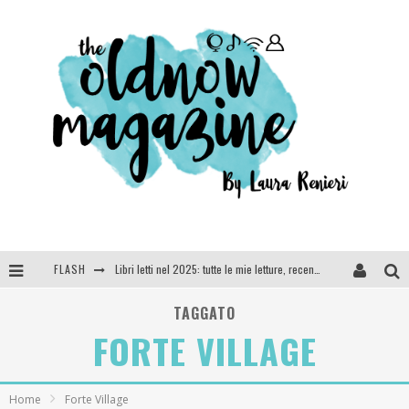
FLASH
Cosa vediamo questa sera? Te lo dico io: film e serie TV visti nel 2025
SEE YOU AT 5 | Chanel
TAGGATO
FORTE VILLAGE
Anya Taylor-Joy, Jisoo e Willow Smith protagoniste della nuova campagna Dior Addict
Libri letti nel 2025: tutte le mie letture, recensioni e giudizi
Home
Forte Village