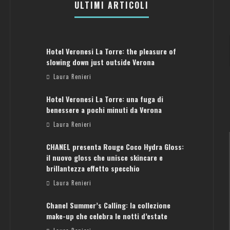
ULTIMI ARTICOLI
Hotel Veronesi La Torre: the pleasure of
slowing down just outside Verona
Laura Renieri
Hotel Veronesi La Torre: una fuga di
benessere a pochi minuti da Verona
Laura Renieri
CHANEL presenta Rouge Coco Hydra Gloss:
il nuovo gloss che unisce skincare e
brillantezza effetto specchio
Laura Renieri
Chanel Summer’s Calling: la collezione
ATENE: GUIDA PER IL WEEKEND PERFETTO
make-up che celebra le notti d’estate
Laura Renieri