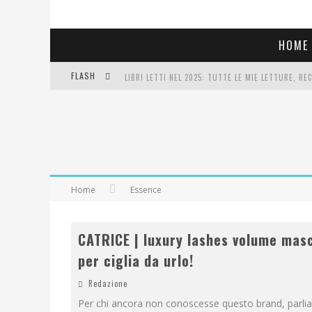
HOME
FLASH
LIBRI LETTI NEL 2025: TUTTE LE MIE LETTURE, RE
COSA VEDIAMO QUESTA SERA? TE LO DICO IO: FILM 
SEE YOU AT 5 | CHANEL
Home
Essence
CATRICE | luxury lashes volume ma
per ciglia da urlo!
Redazione
Per chi ancora non conoscesse questo brand, parli