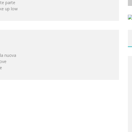
te parte
ake up low
ella nuova
uove
se