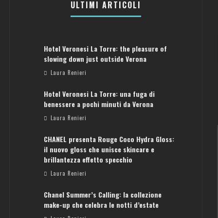
ULTIMI ARTICOLI
Hotel Veronesi La Torre: the pleasure of
slowing down just outside Verona
Laura Renieri
Hotel Veronesi La Torre: una fuga di
benessere a pochi minuti da Verona
Laura Renieri
CHANEL presenta Rouge Coco Hydra Gloss:
il nuovo gloss che unisce skincare e
brillantezza effetto specchio
Laura Renieri
Chanel Summer’s Calling: la collezione
ATENE: GUIDA PER IL WEEKEND PERFETTO
make-up che celebra le notti d’estate
Laura Renieri