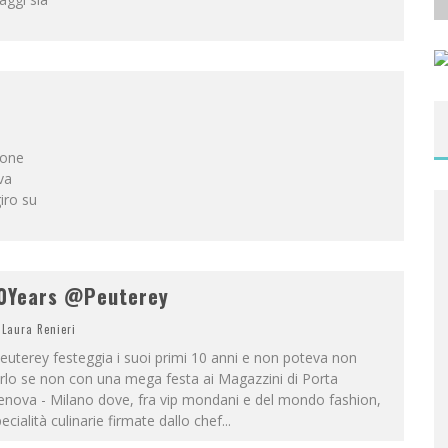
ione
va
iro su
0Years @Peuterey
Laura Renieri
uterey festeggia i suoi primi 10 anni e non poteva non
rlo se non con una mega festa ai Magazzini di Porta
enova - Milano dove, fra vip mondani e del mondo fashion,
ecialità culinarie firmate dallo chef
...