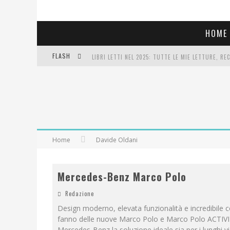
HOME
FLASH
LIBRI LETTI NEL 2025: TUTTE LE MIE LETTURE, RE
COSA VEDIAMO QUESTA SERA? TE LO DICO IO: FILM 
SEE YOU AT 5 | CHANEL
Home
Davide Oldani
Mercedes-Benz Marco Polo
Redazione
Design moderno, elevata funzionalità e incredibile 
fanno delle nuove Marco Polo e Marco Polo ACTIV
Mercedes-Benz la soluzione ideale sia per i lunghi vi