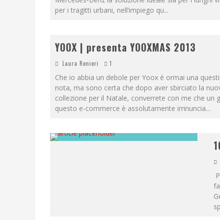
per i tragitti urbani, nell’impiego qu
...
YOOX | presenta YOOXMAS 2013
Laura Renieri
1
Che io abbia un debole per Yoox è ormai una quest
nota, ma sono certa che dopo aver sbirciato la nuo
collezione per il Natale, converrete con me che un g
questo e-commerce è assolutamente irrinuncia
...
1
Pe
fa
G
sp