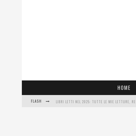
HOME
FLASH
LIBRI LETTI NEL 2025: TUTTE LE MIE LETTURE, RE
COSA VEDIAMO QUESTA SERA? TE LO DICO IO: FILM
SEE YOU AT 5 | CHANEL