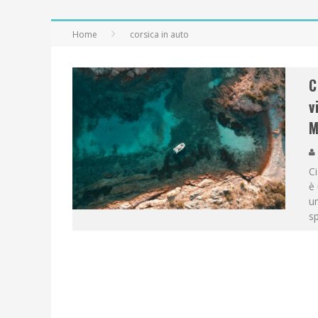
Home
corsica in auto
C
v
M
Ci
è 
un
sp