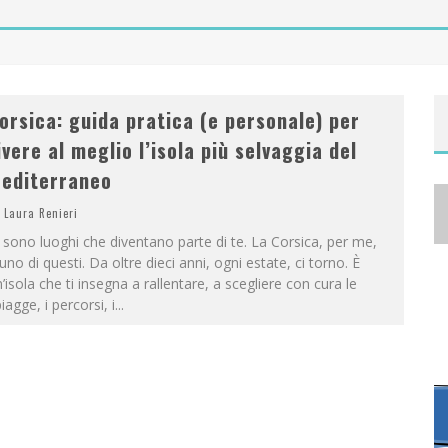
A
NYA TAYLOR-JOY, JISOO E WILLOW SMITH PROTAGONISTE DELLA NUOVA CAMPAGNA DIOR ADDICT
orsica: guida pratica (e personale) per
ivere al meglio l’isola più selvaggia del
editerraneo
Laura Renieri
 sono luoghi che diventano parte di te. La Corsica, per me,
uno di questi. Da oltre dieci anni, ogni estate, ci torno. È
’isola che ti insegna a rallentare, a scegliere con cura le
iagge, i percorsi, i
...