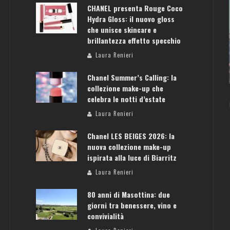
CHANEL presenta Rouge Coco
Hydra Gloss: il nuovo gloss
che unisce skincare e
brillantezza effetto specchio
ATENE: GUIDA PER IL WEEKEND PERFETTO
Laura Renieri
Laura Renieri
Chanel Summer’s Calling: la
collezione make-up che
celebra le notti d’estate
Laura Renieri
Chanel LES BEIGES 2026: la
nuova collezione make-up
ispirata alla luce di Biarritz
Laura Renieri
80 anni di Masottina: due
giorni tra benessere, vino e
convivialità