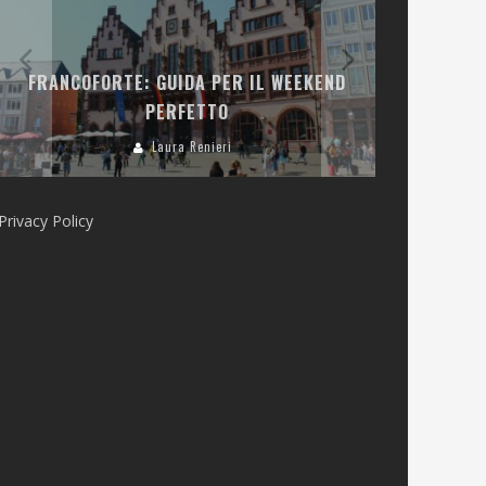
LA COLLINA
FRANCOFORTE: GUIDA PER IL WEEKEND
E RISTOR
PERFETTO
Laura Renieri
Privacy Policy