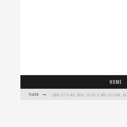
HOME
FLASH
LIBRI LETTI NEL 2025: TUTTE LE MIE LETTURE, RE
COSA VEDIAMO QUESTA SERA? TE LO DICO IO: FILM
SEE YOU AT 5 | CHANEL