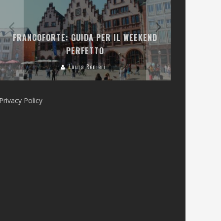
LA COLLINA
FRANCOFORTE: GUIDA PER IL WEEKEND
E RISTOR
PERFETTO
Laura Renieri
Privacy Policy