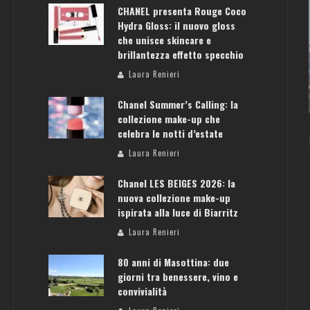
CHANEL presenta Rouge Coco
Hydra Gloss: il nuovo gloss
che unisce skincare e
brillantezza effetto specchio
ATENE: GUIDA PER IL WEEKEND PERFETTO
Laura Renieri
Laura Renieri
Chanel Summer’s Calling: la
collezione make-up che
celebra le notti d’estate
Laura Renieri
Chanel LES BEIGES 2026: la
nuova collezione make-up
ispirata alla luce di Biarritz
Laura Renieri
80 anni di Masottina: due
giorni tra benessere, vino e
convivialità