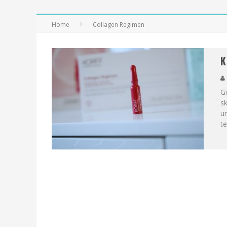
Home
Collagen Regimen
K
Gi
sk
un
t