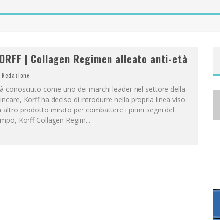
A
NYA TAYLOR-JOY, JISOO E WILLOW SMITH PROTAGONISTE DELLA NUOVA CAMPAGNA DIOR ADDICT
ORFF | Collagen Regimen alleato anti-età
Redazione
à conosciuto come uno dei marchi leader nel settore della
incare, Korff ha deciso di introdurre nella propria linea viso
 altro prodotto mirato per combattere i primi segni del
empo, Korff Collagen Regim
...