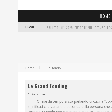
HOME
FLASH
LIBRI LETTI NEL 2025: TUTTE LE MIE LETTURE, RE
COSA VEDIAMO QUESTA SERA? TE LO DICO IO: FILM 
SEE YOU AT 5 | CHANEL
Home
Col fondo
Le Grand Fooding
Redazione
Ormai da tempo si sta parlando di cucina “pop
significati che variano a seconda della persona che ut
termine. Quando sento parlare di pop mi vengono 