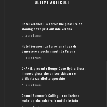
ULTIMI ARTICOLI
Hotel Veronesi La Torre: the pleasure of
slowing down just outside Verona
Laura Renieri
Hotel Veronesi La Torre: una fuga di
benessere a pochi minuti da Verona
Laura Renieri
CHANEL presenta Rouge Coco Hydra Gloss:
il nuovo gloss che unisce skincare e
brillantezza effetto specchio
Laura Renieri
Chanel Summer’s Calling: la collezione
ATENE: GUIDA PER IL WEEKEND PERFETTO
make-up che celebra le notti d’estate
Laura Renieri