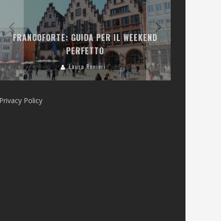
LA COLLINA
FRANCOFORTE: GUIDA PER IL WEEKEND
E RISTOR
PERFETTO
Laura Renieri
Privacy Policy