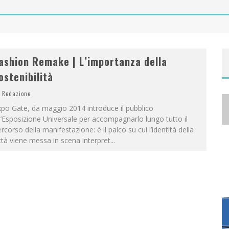
A
NYA TAYLOR-JOY, JISOO E WILLOW SMITH PROTAGONISTE DELLA NUOVA CAMPAGNA DIOR ADDICT
ashion Remake | L’importanza della
ostenibilità
Redazione
po Gate, da maggio 2014 introduce il pubblico
l’Esposizione Universale per accompagnarlo lungo tutto il
rcorso della manifestazione: è il palco su cui l’identità della
ttà viene messa in scena interpret
...