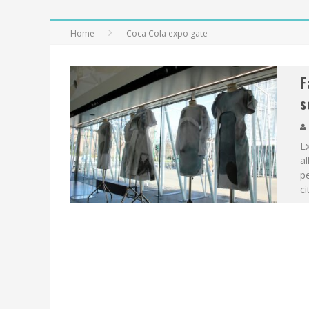
Home
Coca Cola expo gate
F
s
Ex
al
pe
ci