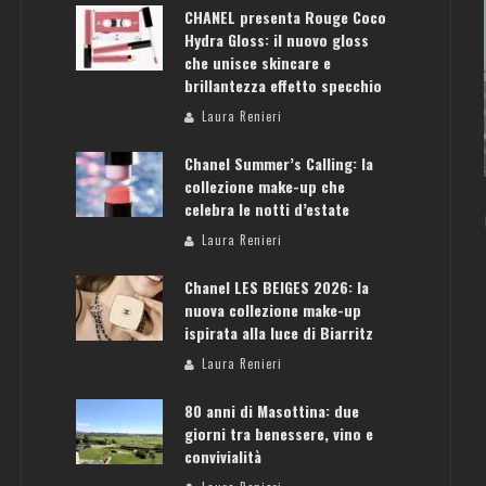
CHANEL presenta Rouge Coco
Hydra Gloss: il nuovo gloss
che unisce skincare e
brillantezza effetto specchio
ATENE: GUIDA PER IL WEEKEND PERFETTO
Laura Renieri
Laura Renieri
Chanel Summer’s Calling: la
collezione make-up che
celebra le notti d’estate
Laura Renieri
Chanel LES BEIGES 2026: la
nuova collezione make-up
ispirata alla luce di Biarritz
Laura Renieri
80 anni di Masottina: due
giorni tra benessere, vino e
convivialità