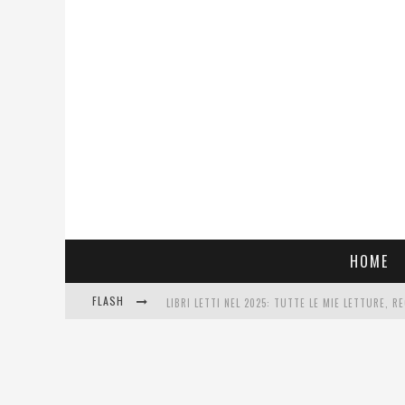
HOME
FLASH
LIBRI LETTI NEL 2025: TUTTE LE MIE LETTURE, RE
COSA VEDIAMO QUESTA SERA? TE LO DICO IO: FILM
SEE YOU AT 5 | CHANEL