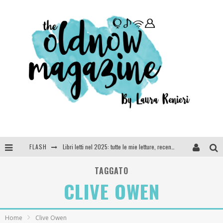
FLASH
Libri letti nel 2025: tutte le mie letture, recensioni e giudizi
Cosa vediamo questa sera? Te lo dico io: film e serie TV visti nel 2025
TAGGATO
CLIVE OWEN
SEE YOU AT 5 | Chanel
Anya Taylor-Joy, Jisoo e Willow Smith protagoniste della nuova campagna Dior Addict
Home
Clive Owen