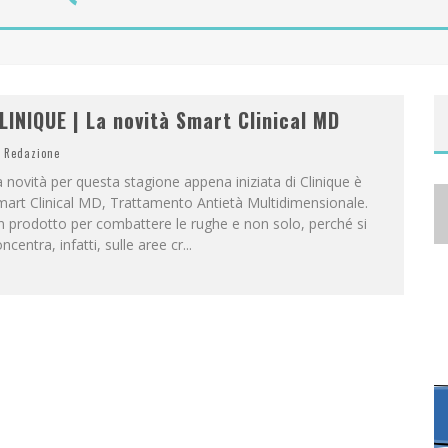
A
NYA TAYLOR-JOY, JISOO E WILLOW SMITH PROTAGONISTE DELLA NUOVA CAMPAGNA DIOR ADDICT
LINIQUE | La novità Smart Clinical MD
Redazione
 novità per questa stagione appena iniziata di Clinique è
art Clinical MD, Trattamento Antietà Multidimensionale.
 prodotto per combattere le rughe e non solo, perché si
ncentra, infatti, sulle aree cr
...