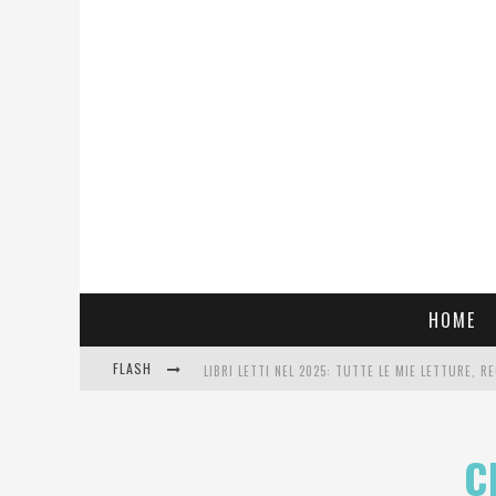
HOME
FLASH
LIBRI LETTI NEL 2025: TUTTE LE MIE LETTURE, RE
COSA VEDIAMO QUESTA SERA? TE LO DICO IO: FILM
C
SEE YOU AT 5 | CHANEL