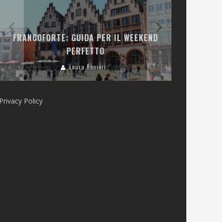
LA COLLINA
FRANCOFORTE: GUIDA PER IL WEEKEND
E RISTOR
PERFETTO
Laura Renieri
Privacy Policy