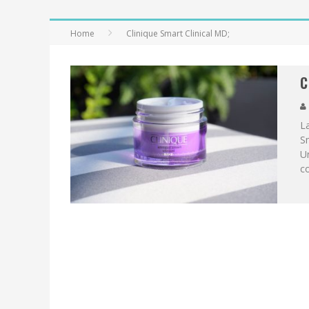
Home
Clinique Smart Clinical MD;
C
La
Sm
Un
co