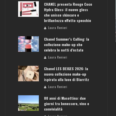
CHANEL presenta Rouge Coco
Hydra Gloss: il nuovo gloss
che unisce skincare e
brillantezza effetto specchio
ATENE: GUIDA PER IL WEEKEND PERFETTO
Laura Renieri
Laura Renieri
Chanel Summer’s Calling: la
collezione make-up che
celebra le notti d’estate
Laura Renieri
Chanel LES BEIGES 2026: la
nuova collezione make-up
ispirata alla luce di Biarritz
Laura Renieri
80 anni di Masottina: due
giorni tra benessere, vino e
convivialità