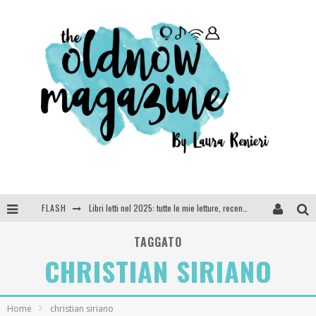
FLASH
Libri letti nel 2025: tutte le mie letture, recensioni e giudizi
Cosa vediamo questa sera? Te lo dico io: film e serie TV visti nel 2025
TAGGATO
CHRISTIAN SIRIANO
SEE YOU AT 5 | Chanel
Anya Taylor-Joy, Jisoo e Willow Smith protagoniste della nuova campagna Dior Addict
Home
christian siriano