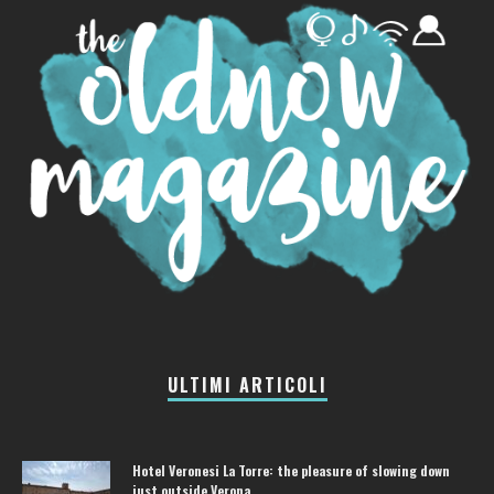
ULTIMI ARTICOLI
Hotel Veronesi La Torre: the pleasure of slowing down
just outside Verona