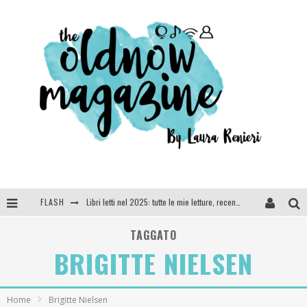
FLASH
Libri letti nel 2025: tutte le mie letture, recensioni e giudizi
Cosa vediamo questa sera? Te lo dico io: film e serie TV visti nel 2025
TAGGATO
BRIGITTE NIELSEN
SEE YOU AT 5 | Chanel
Anya Taylor-Joy, Jisoo e Willow Smith protagoniste della nuova campagna Dior Addict
Home
Brigitte Nielsen