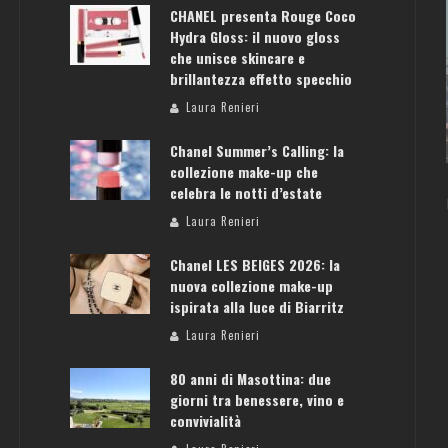
CHANEL presenta Rouge Coco
Hydra Gloss: il nuovo gloss
che unisce skincare e
brillantezza effetto specchio
ATENE: GUIDA PER IL WEEKEND PERFETTO
Laura Renieri
Laura Renieri
Chanel Summer’s Calling: la
collezione make-up che
celebra le notti d’estate
Laura Renieri
Chanel LES BEIGES 2026: la
nuova collezione make-up
ispirata alla luce di Biarritz
Laura Renieri
80 anni di Masottina: due
giorni tra benessere, vino e
convivialità