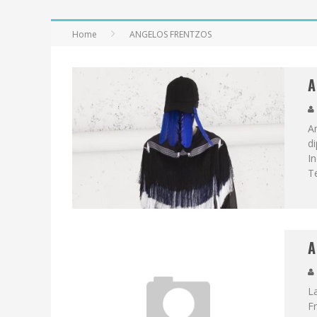
Home
ANGELOS FRENTZOS
A
An
di
In
Te
A
La
Fr