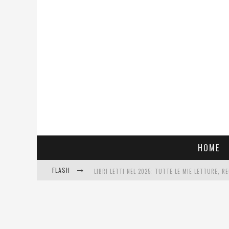
HOME
FLASH
LIBRI LETTI NEL 2025: TUTTE LE MIE LETTURE, RE
COSA VEDIAMO QUESTA SERA? TE LO DICO IO: FILM
SEE YOU AT 5 | CHANEL