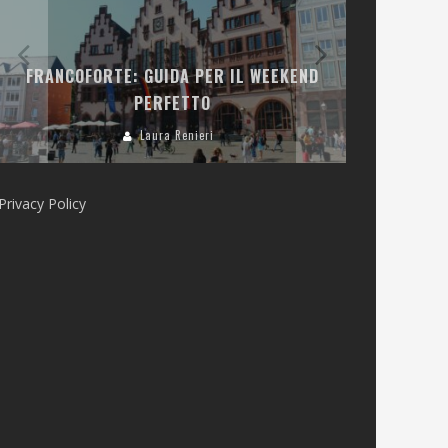
LA COLLINA
FRANCOFORTE: GUIDA PER IL WEEKEND
E RISTOR
PERFETTO
Laura Renieri
Privacy Policy