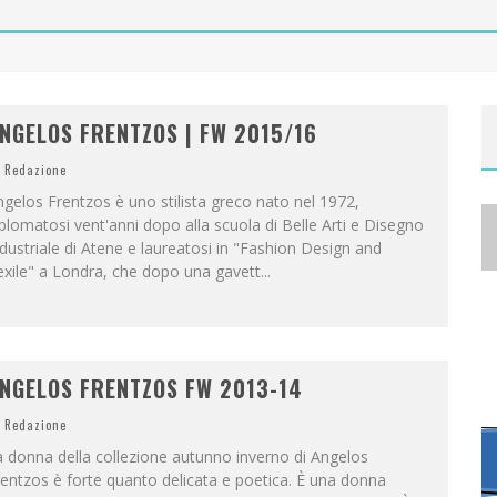
A
NYA TAYLOR-JOY, JISOO E WILLOW SMITH PROTAGONISTE DELLA NUOVA CAMPAGNA DIOR ADDICT
NGELOS FRENTZOS | FW 2015/16
Redazione
gelos Frentzos è uno stilista greco nato nel 1972,
plomatosi vent'anni dopo alla scuola di Belle Arti e Disegno
dustriale di Atene e laureatosi in "Fashion Design and
xile" a Londra, che dopo una gavett
...
NGELOS FRENTZOS FW 2013-14
Redazione
 donna della collezione autunno inverno di Angelos
entzos è forte quanto delicata e poetica. È una donna