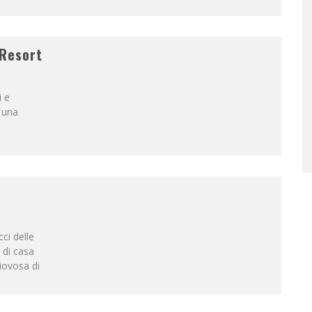
&Resort
i e
 una
cci delle
a di casa
piovosa di