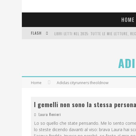
HOME
FLASH
LIBRI LETTI NEL 2025: TUTTE LE MIE LETTURE, RE
COSA VEDIAMO QUESTA SERA? TE LO DICO IO: FILM 
AD
SEE YOU AT 5 | CHANEL
Home
Adidas cityrunners theoldnow
I gemelli non sono la stessa person
Laura Renieri
Lo so quello che state pensando. Me lo sento com
lo steste dicendo davanti al viso: brava Laura hai s
l'acqua fredda. Invece no perché, se foste al mio po