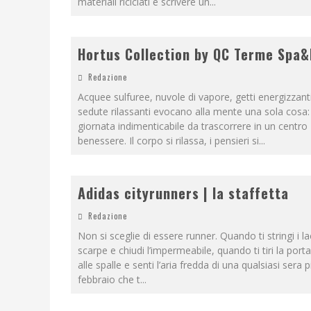
materiali riciclati e scrivere un
...
Hortus Collection by QC Terme Spa
Redazione
Acquee sulfuree, nuvole di vapore, getti energizzant
sedute rilassanti evocano alla mente una sola cosa:
giornata indimenticabile da trascorrere in un centro
benessere. Il corpo si rilassa, i pensieri si
...
Adidas cityrunners | la staffetta
Redazione
Non si sceglie di essere runner. Quando ti stringi i la
scarpe e chiudi l’impermeabile, quando ti tiri la port
alle spalle e senti l’aria fredda di una qualsiasi sera 
febbraio che t
...