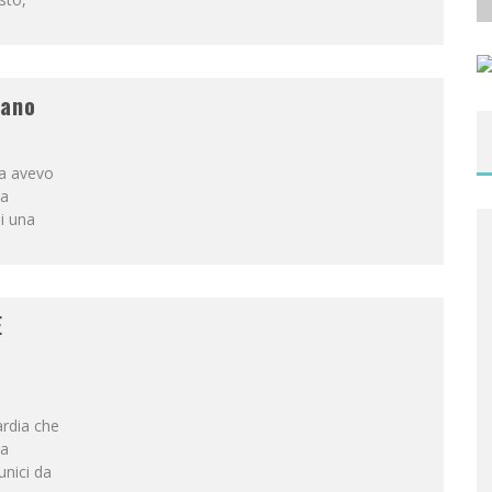
sano
ma avevo
sa
i una
E
ardia che
va
unici da