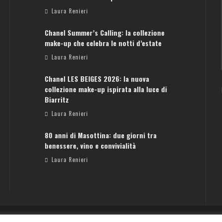
Laura Renieri
Chanel Summer’s Calling: la collezione
ATENE: GUIDA PER IL WEEKEND PERFETTO
make-up che celebra le notti d’estate
Laura Renieri
Laura Renieri
Chanel LES BEIGES 2026: la nuova
collezione make-up ispirata alla luce di
Biarritz
Laura Renieri
80 anni di Masottina: due giorni tra
benessere, vino e convivialità
Laura Renieri