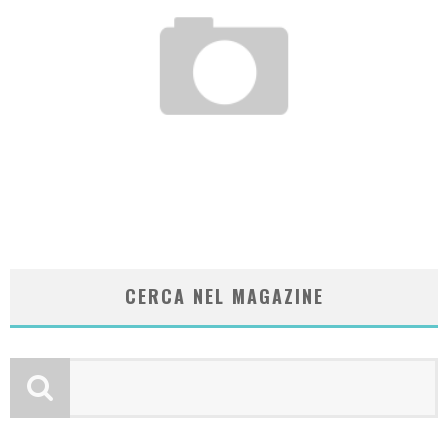
DINERS SHOPPING CLUB | L’APP CHE TRASFORMA I DESIDERI IN REALTÀ
Laura Renieri
CERCA NEL MAGAZINE