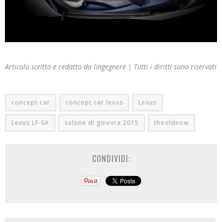
Articolo scritto e redatto da lingegnere | Tutti i diritti sono riservati
concept car
concept car lexus
Lexus
Lexus LF-SA
salone di ginevra 2015
theoldnow
CONDIVIDI: