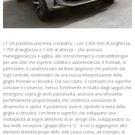
LF-SA presenta una linea compatta – con 3.450 mm di lunghezza,
1.700 di larghezza e 1.430 di altezza – che assicura
maneggevolezza e agilità, allo stesso tempo si contraddistingue
per uno stile che esprime solidità e autorevolezza. Il frontale, in
particolare, è caratterizzato da linee spigolose che partono dal
logo centrale, evidenziato da una nuova interpretazione della
griglia frontale a clessidra. Dal suo canto, il contrasto tra superfici
concave e convesse, messo fortemente in risalto dagli spigoli che
emergono sopra gli archi passaruota, assicura una silhouette
perfettamente proporzionata che conferisce sensazioni di
dinamismo e spinta. Il posteriore, invece, riprende la linea della
griglia a clessidra, con linee e superfici che sviluppano una
molteplicità di angoli all’interno di un design che, sviluppandosi su
due livelli, incorpora i gruppi ottici a “L”. A ciò si aggiungono altri
elementi distintivi propri dello stile Lexus come, ad esempio, le