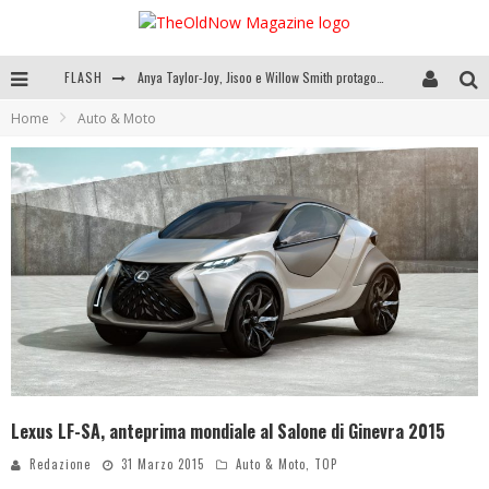
FLASH
Anya Taylor-Joy, Jisoo e Willow Smith protagoniste della nuova campagna Dior Addict
Home
Auto & Moto
Libri letti nel 2025: tutte le mie letture, recensioni e giudizi
Cosa vediamo questa sera? Te lo dico io: film e serie TV visti nel 2025
SEE YOU AT 5 | Chanel
Lexus LF-SA, anteprima mondiale al Salone di Ginevra 2015
Redazione
31 Marzo 2015
Auto & Moto
,
TOP