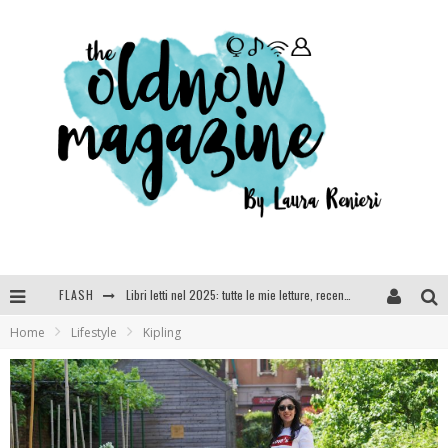
FLASH
Cosa vediamo questa sera? Te lo dico io: film e serie TV visti nel 2025
Home
Lifestyle
Kipling
SEE YOU AT 5 | Chanel
Anya Taylor-Joy, Jisoo e Willow Smith protagoniste della nuova campagna Dior Addict
Libri letti nel 2025: tutte le mie letture, recensioni e giudizi