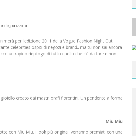
A
NYA TAYLOR-JOY, JISOO E WILLOW SMITH PROTAGONISTE DELLA NUOVA CAMPAGNA DIOR ADDICT
 categorizzato
 animerà per l’edizione 2011 della Vogue Fashion Night Out,
 tante celebrities ospiti di negozi e brand.. ma tu non sai ancora
o un rapido riepilogo di tutto quello che c’è da fare e non
 gioiello creato dai mastri orafi fiorentini. Un pendente a forma
Miu Miu
otte con Miu Miu. I look più originali verranno premiati con una