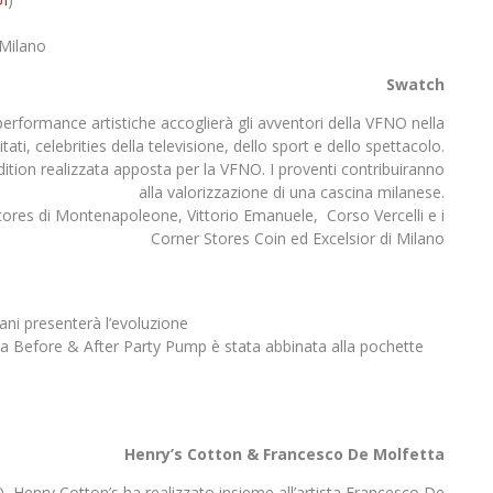
 Milano
Swatch
erformance artistiche accoglierà gli avventori della VFNO nella
ti, celebrities della televisione, dello sport e dello spettacolo.
edition realizzata apposta per la VFNO. I proventi contribuiranno
alla valorizzazione di una cascina milanese.
res di Montenapoleone, Vittorio Emanuele, Corso Vercelli e i
Corner Stores Coin ed Excelsior di Milano
ani presenterà l’evoluzione
. La Before & After Party Pump è stata abbinata alla pochette
Henry’s Cotton & Francesco De Molfetta
, Henry Cotton’s ha realizzato insieme all’artista Francesco De