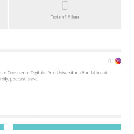
Taste of Milano
m Consulente Digitale. Prof Universitaria Fondatrice di
ily. podcast. travel.
CO|TE COLLEZIONE SPRING SUMMER 2015
Redazione