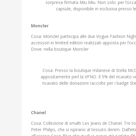
sorpresa firmata Miu Miu. Non solo: per l’occa
capsule, disponibile in esclusiva presso
Moncler
Cosa: Moncler partecipa alle due Vogue Fashion Night
accessori in limited edition realizzati apposta per l’occ
Dove: nella boutique Moncler
Cosa: Presso la boutique milanese di Stella McCar
appositamente perl la VFNO. Il 5% del ricavato v
ricavato delle donazioni raccolte per i badge S
Chanel
Cosa: Collezione di smalti Les Jeans de Chanel. Tre tona
Peter Philips, che si ispirano al tessuto denim. Dall’
all’acceso Coco Blue (dei quali vi avevo già parlato
QU