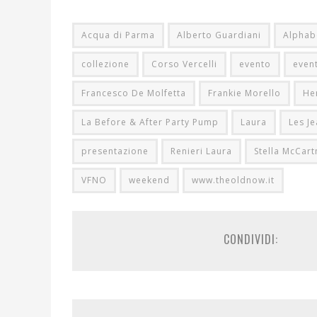
Acqua di Parma
Alberto Guardiani
Alphab
collezione
Corso Vercelli
evento
even
Francesco De Molfetta
Frankie Morello
He
La Before & After Party Pump
Laura
Les J
presentazione
Renieri Laura
Stella McCart
VFNO
weekend
www.theoldnow.it
CONDIVIDI: