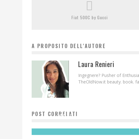
Fiat 500C by Gucci
A PROPOSITO DELL'AUTORE
Laura Renieri
Ingegnere? Pusher of Enthusias
TheOldNow.it beauty. book. fam
POST CORRELATI
CHANEL | CHANCE EAU TENDRE
Redazione