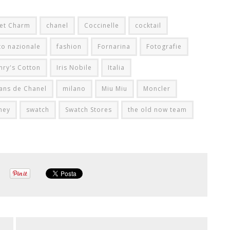
et Charm
chanel
Coccinelle
cocktail
to nazionale
fashion
Fornarina
Fotografie
nry's Cotton
Iris Nobile
Italia
eans de Chanel
milano
Miu Miu
Moncler
ney
swatch
Swatch Stores
the old now team