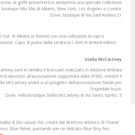
sione, la griffe presenterà in anteprima una speciale collezione
 le boutique Miu Miu di Milano, New York, Los Angeles e Londra.
Dove: boutique di Via Sant’Andrea 21
 Out di Milano (e Roma) con una collezione di capi e
asione. Capo di punta della serata la t-shirt in limited edition.
Stella McCartney
tney sarà in vendita il bracciale realizzato in edizione limitata
errà devoluto all’associazione supportata dalla VFNO, mentre il
tella McCartney andrà a un progetto dell’associazione
Panda
per
l’ospedale buzzi.
Dove: nella boutique Stella McCartney di Via Santo Spirito, 3
lità di blu casual chic create dal direttore artistico di Chanel
intenso Blue Rebel, passando per un delicato Blue Boy fino
I
)