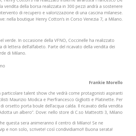
ella vendita della borsa realizzata in 300 pezzi andrà a sostenere
’intervento di recupero e valorizzazione di una cascina milanese.
e: nella boutique Henry Cotton’s in Corso Venezia 7, a Milano.
l verde. In occasione della VFNO, Coccinelle ha realizzato
di lettera dell’alfabeto. Parte del ricavato della vendita dei
rde di Milano.
ano
Frankie Morello
 particolare talent show che vedrà come protagonisti aspiranti
ilisti Maurizio Modica e Pierfrancesco Gigliotti e Platinette. Per
di orsetto porta boule dell’acqua calda. Il ricavato della vendita
Adotta un albero”. Dove: nello store di C.so Matteotti 3, Milano
che questa sera animeranno il centro di Milano! Se ne
vip e non solo, scrivete! così condividiamo!! Buona serata!