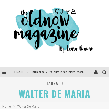
FLASH
Libri letti nel 2025: tutte le mie letture, recensioni e giudizi
Cosa vediamo questa sera? Te lo dico io: film e serie TV visti nel 2025
TAGGATO
WALTER DE MARIA
SEE YOU AT 5 | Chanel
Anya Taylor-Joy, Jisoo e Willow Smith protagoniste della nuova campagna Dior Addict
Home
Walter De Maria